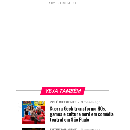
ADVERTISEMENT
VEJA TAMBÉM
Livro
ENTERTAINMENT
ROLÊ DIFERENTE
3 meses ago
A
2
Games
Nova
GAMES
ENTERTAINMENT
Guerra Geek transforma HQs,
meses
2
2
representatividade
ago
com
games e cultura nerd em comédia
brasileiros
temporada
meses
meses
ago
ago
LGBTQIAPN+
teatral em São Paulo
ganham
de
voltou
destaque
Rick
ENTERTAINMENT
3 meses ago