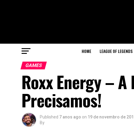
HOME
LEAGUE OF LEGENDS
GAMES
Roxx Energy – A 
Precisamos!
Published
7 anos ago
on
19 de novembro de 201
By