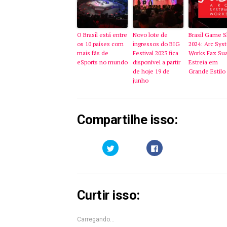
O Brasil está entre
Novo lote de
Brasil Game 
os 10 países com
ingressos do BIG
2024: Arc Sys
mais fãs de
Festival 2023 fica
Works Faz Su
eSports no mundo
disponível a partir
Estreia em
de hoje 19 de
Grande Estilo
junho
Compartilhe isso:
Clique
Clique
para
para
compartilhar
compartilhar
no
no
Twitter(abre
Facebook(abre
em
em
nova
nova
janela)
janela)
Curtir isso:
Carregando...