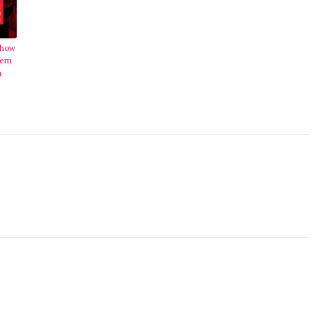
Show
tem
a