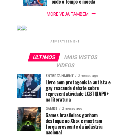
literatura
onde o tempo é moeda
MORE VEJA TAMBÉM
ADVERTISEMENT
ULTIMOS
MAIS VISTOS
VIDEOS
ENTERTAINMENT
2 meses ago
Livro com protagonista autista e
gay reacende debate sobre
representatividade LGBTQIAPN+
na literatura
GAMES
2 meses ago
Games brasileiros ganham
destaque no Xbox e mostram
força crescente da indústria
nacional