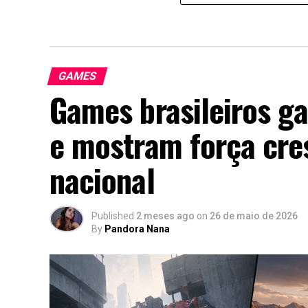
GAMES
Games brasileiros g
e mostram força cres
nacional
Published
2 meses ago
on
26 de maio de 2026
By
Pandora Nana