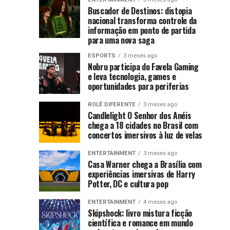
protagonista
ao
no
and
Buscador de Destinos: distopia
centro
autista
nacional transforma controle da
Xbox
Morty
das
informação em ponto de partida
e
estreia
discussões
e
para uma nova saga
mostram
na
literárias
nas
força
HBO
ESPORTS
3 meses ago
gay
Nobru participa do Favela Gaming
últimas
crescente
Max
e leva tecnologia, games e
semanas
da
e
reacende
oportunidades para periferias
após
indústria
promete
a
ROLÊ DIFERENTE
3 meses ago
nacional
levar
debate
repercussão
Candlelight O Senhor dos Anéis
o
chega a 18 cidades no Brasil com
de
sobre
caos
concertos imersivos à luz de velas
declarações
multiversal
homofóbicas
representatividade
ENTERTAINMENT
3 meses ago
ainda
e
Casa Warner chega a Brasília com
mais
transfóbicas...
experiências imersivas de Harry
LGBTQIAPN+
longe
Potter, DC e cultura pop
na
ENTERTAINMENT
4 meses ago
Skipshock: livro mistura ficção
científica e romance em mundo