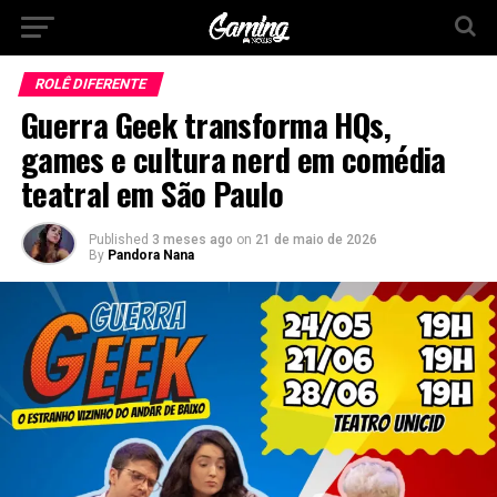
ROLÊ DIFERENTE
Guerra Geek transforma HQs,
games e cultura nerd em comédia
teatral em São Paulo
Published
3 meses ago
on
21 de maio de 2026
By
Pandora Nana