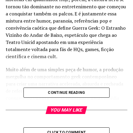
tornou tão dominante no entretenimento que começou
a conquistar também os palcos. E é justamente essa
mistura entre humor, paranoia, referências pop e
convivência caótica que define Guerra Geek: O Estranho
Vizinho do Andar de Baixo, espetáculo que chega ao
Teatro Unicid apostando em uma experiência
totalmente voltada para fãs de HQs, games, ficção
científica e cinema cult.
Muito além de uma simples peça de humor, a produção
mergulha no comportamento geek contemporâneo
para criar uma narrativa acelerada, absurda e recheada
de referências reconhecíveis para quem cresceu
CONTINUE READING
consumindo cultura pop. O resultado é uma comédia
que parece entender perfeitamente a linguagem da
YOU MAY LIKE
geração gamer e nerd atual.
Com direção de Elber Martins, o espetáculo acompanha
três amigos geeks que têm suas vidas transformadas
CLICK TO COMMENT