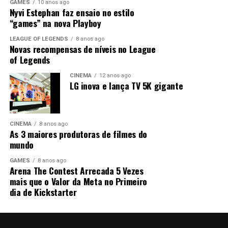
compartilhar
compartilhar
GAMES
10 anos ago
em vez de explicar o que fazer, ele cria um ambiente
no
no
acontece nos dias 24/05, 21/06 e 28/06, às 19h, no
Nyvi Estephan faz ensaio no estilo
Twitter(abre
Facebook(abre
onde o participante
vive as consequências de decidir
“games” na nova Playboy
Curtir isso:
em
em
Teatro Unicid, em São Paulo.
nova
nova
mal — ou bem
.
janela)
janela)
LEAGUE OF LEGENDS
8 anos ago
Carregando...
E aí, será que o teatro geek pode virar o próximo grande
Novas recompensas de níveis no League
No fim, a mensagem é clara:
fenômeno da cultura pop? Para mais conteúdos sobre
of Legends
educação financeira não é sobre números, mas sobre
games, cinema, cultura nerd e entretenimento geek,
CINEMA
12 anos ago
comportamento.
acompanhe também o meu Instagram:
@pandora.nana
LG inova e lança TV 5K gigante
Relacionado
Comments
Comments
CINEMA
8 anos ago
As 3 maiores produtoras de filmes do
mundo
comments
comments
GAMES
8 anos ago
Arena The Contest Arrecada 5 Vezes
mais que o Valor da Meta no Primeiro
Matérias relacionadas
Matérias relacionadas
dia de Kickstarter