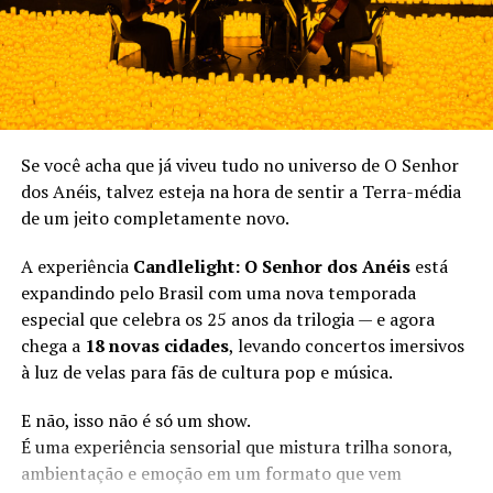
para ocupar o centro da indústria do entretenimento.
Filmes de super-heróis dominaram as bilheterias, animes
se tornaram fenômenos globais, os games
ultrapassaram cinema e música em faturamento, e
referências nerds passaram a fazer parte do cotidiano
de milhões de pessoas.
Se você acha que já viveu tudo no universo de O Senhor
dos Anéis, talvez esteja na hora de sentir a Terra-média
Naturalmente, esse movimento também começou a
de um jeito completamente novo.
impactar outras formas de arte. O teatro, que
historicamente dialogava mais com públicos
A experiência
Candlelight: O Senhor dos Anéis
está
tradicionais, passou a buscar novas linguagens capazes
expandindo pelo Brasil com uma nova temporada
de conversar com gerações criadas em meio a consoles,
especial que celebra os 25 anos da trilogia — e agora
streaming, fóruns online e fandoms hiperconectados.
chega a
18 novas cidades
, levando concertos imersivos
à luz de velas para fãs de cultura pop e música.
É exatamente nesse contexto que “Guerra Geek: O
Estranho Vizinho do Andar de Baixo” surge como uma
E não, isso não é só um show.
proposta curiosa dentro da cena teatral paulista. A peça
É uma experiência sensorial que mistura trilha sonora,
transforma o palco em um espaço completamente
ambientação e emoção em um formato que vem
tomado pela estética da cultura pop, misturando