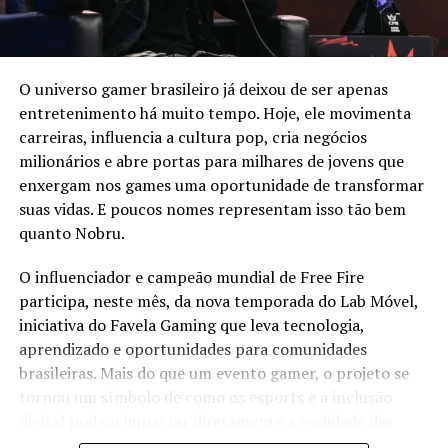
mostra justamente isso. Seja através do Game Pass, do
Relacionado
programa ID@Xbox ou de eventos como a gamescom
latam, os estúdios brasileiros começam a ocupar espaços
RELATED TOPICS:
GAMES
O universo gamer brasileiro já deixou de ser apenas
antes dominados quase exclusivamente por produções
UP NEXT
entretenimento há muito tempo. Hoje, ele movimenta
norte-americanas, europeias e japonesas.
BGS 2023 trará Equinox LATAM Game Awards,
carreiras, influencia a cultura pop, cria negócios
importante premiação latino-americana de Games
milionários e abre portas para milhares de jovens que
E o mais interessante é perceber como os projetos
DON'T MISS
enxergam nos games uma oportunidade de transformar
nacionais estão cada vez mais diversos. Hoje, o Brasil não
Dia mundial do Gamer: Onda de Naming Rights chega
suas vidas. E poucos nomes representam isso tão bem
produz apenas jogos mobile ou experiências menores.
aos eSports
quanto Nobru.
Os estúdios locais vêm apostando em:
O influenciador e campeão mundial de Free Fire
RPGs ambiciosos
participa, neste mês, da nova temporada do Lab Móvel,
jogos de ação
iniciativa do Favela Gaming que leva tecnologia,
aprendizado e oportunidades para comunidades
experiências narrativas
brasileiras. Mais do que um evento gamer, o projeto se
títulos estratégicos
tornou um símbolo de como os esports e a inclusão
digital podem impactar diretamente a realidade das
mundos pós-apocalípticos
periferias.