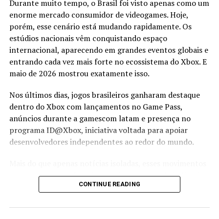
Durante muito tempo, o Brasil foi visto apenas como um
rica e inclusiva graças à contribuição vital das mulheres.
enorme mercado consumidor de videogames. Hoje,
E à medida que olhamos para o futuro, podemos esperar
porém, esse cenário está mudando rapidamente. Os
que essas vozes continuem a inovar e enriquecer a
estúdios nacionais vêm conquistando espaço
indústria de jogos de maneira empolgante e
internacional, aparecendo em grandes eventos globais e
inspiradora.
C
entrando cada vez mais forte no ecossistema do Xbox. E
maio de 2026 mostrou exatamente isso.
Comments
Nos últimos dias, jogos brasileiros ganharam destaque
dentro do Xbox com lançamentos no Game Pass,
anúncios durante a gamescom latam e presença no
comments
programa ID@Xbox, iniciativa voltada para apoiar
desenvolvedores independentes ao redor do mundo.
Matérias relacionadas
Mais do que apenas notícias isoladas, esses movimentos
mostram um amadurecimento importante da indústria
CONTINUE READING
nacional. O Brasil começa a deixar de ser apenas
consumidor para se tornar também exportador de
experiências criativas, jogos autorais e narrativas