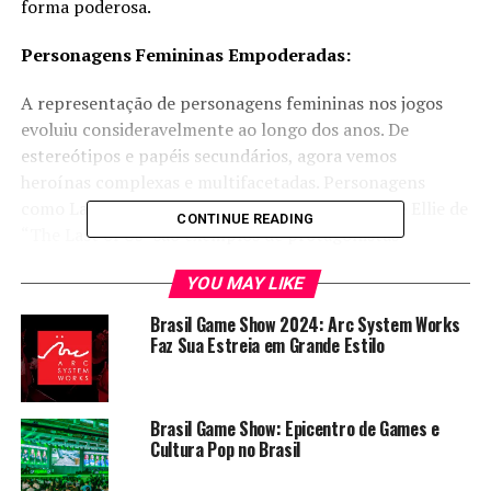
forma poderosa.
Personagens Femininas Empoderadas:
A representação de personagens femininas nos jogos
evoluiu consideravelmente ao longo dos anos. De
estereótipos e papéis secundários, agora vemos
heroínas complexas e multifacetadas. Personagens
como Lara Croft, Aloy de “Horizon Zero Dawn” e Ellie de
CONTINUE READING
“The Last of Us” são exemplos de protagonistas
femininas que desafiam convenções e oferecem
YOU MAY LIKE
narrativas cativantes. Essas personagens inspiram
jogadoras e jogadores, mostrando que as mulheres
Brasil Game Show 2024: Arc System Works
podem ser líderes de suas próprias histórias.
Faz Sua Estreia em Grande Estilo
Desenvolvedoras e Criadoras de Conteúdo:
Brasil Game Show: Epicentro de Games e
Além das personagens, as mulheres estão ocupando
Cultura Pop no Brasil
papéis-chave nos bastidores da indústria de jogos. Cada
vez mais, vemos mulheres como desenvolvedoras,