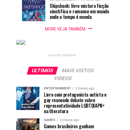
na
Skipshock: livro mistura ficção
científica e romance em mundo
literatura
onde o tempo é moeda
MORE VEJA TAMBÉM
ADVERTISEMENT
ULTIMOS
MAIS VISTOS
VIDEOS
ENTERTAINMENT
2 meses ago
Livro com protagonista autista e
gay reacende debate sobre
representatividade LGBTQIAPN+
na literatura
GAMES
2 meses ago
Games brasileiros ganham