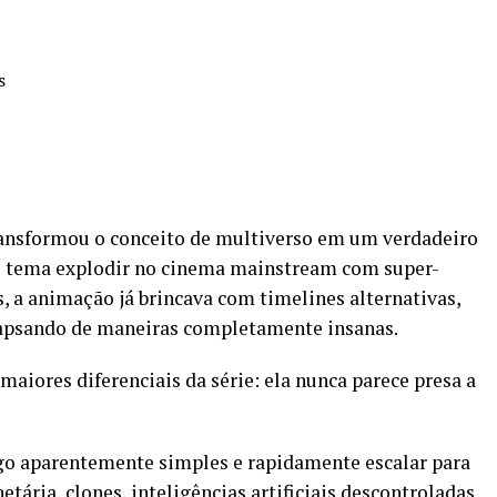
s
ransformou o conceito de multiverso em um verdadeiro
 o tema explodir no cinema mainstream com super-
, a animação já brincava com timelines alternativas,
lapsando de maneiras completamente insanas.
maiores diferenciais da série: ela nunca parece presa a
o aparentemente simples e rapidamente escalar para
tária, clones, inteligências artificiais descontroladas