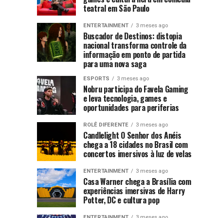
com
brasileiros
temporada
ago
ago
LGBTQIAPN+
teatral em São Paulo
ganham
de
voltou
protagonista
destaque
Rick
ao
ENTERTAINMENT
3 meses ago
no
and
Buscador de Destinos: distopia
centro
autista
nacional transforma controle da
Xbox
Morty
das
informação em ponto de partida
e
estreia
discussões
e
para uma nova saga
mostram
na
literárias
nas
força
HBO
ESPORTS
3 meses ago
gay
Nobru participa do Favela Gaming
últimas
crescente
Max
e leva tecnologia, games e
semanas
da
e
reacende
oportunidades para periferias
após
indústria
promete
a
ROLÊ DIFERENTE
3 meses ago
nacional
levar
debate
repercussão
Candlelight O Senhor dos Anéis
o
chega a 18 cidades no Brasil com
de
sobre
caos
concertos imersivos à luz de velas
declarações
multiversal
homofóbicas
representatividade
ENTERTAINMENT
3 meses ago
ainda
e
Casa Warner chega a Brasília com
mais
transfóbicas...
experiências imersivas de Harry
LGBTQIAPN+
longe
Potter, DC e cultura pop
ENTERTAINMENT
3 meses ago