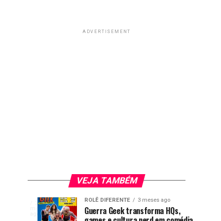
ADVERTISEMENT
VEJA TAMBÉM
Livro
ENTERTAINMENT
ROLÊ DIFERENTE
3 meses ago
A
2
Games
Nova
GAMES
ENTERTAINMENT
Guerra Geek transforma HQs,
meses
2
2
representatividade
ago
games e cultura nerd em comédia
meses
meses