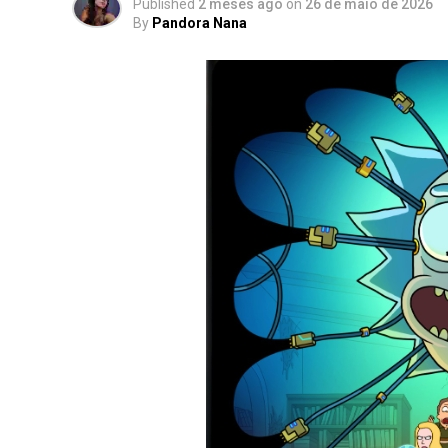
Published
2 meses ago
on
26 de maio de 2026
By
Pandora Nana