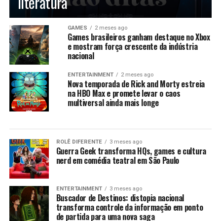
literatura
Os paranaenses são os que mais pesquisam sobre o jogo
Fortnite em 2023, e no Distrito Federal, o Valorant e o
GAMES
2 meses ago
Games brasileiros ganham destaque no Xbox
Overwatch são os jogos mais jogados pelos moradores.
e mostram força crescente da indústria
No estado do Maranhão, os jogos preferidos são o Free
nacional
Fire e o eFootball.
ENTERTAINMENT
2 meses ago
Nova temporada de Rick and Morty estreia
O estudo também indicou os jogadores de eSports
na HBO Max e promete levar o caos
brasileiros que mais faturam no país. O capitão e in-
multiversal ainda mais longe
game leader da G2 Esports, Karl “Alem4o” Zarth, é o
jogador mais bem-sucedido, com 206 mil dólares em
prêmios só neste ano. Gabriel “volpz” Fernandes é o
novo membro do Team Liquid e, em abril, embolsou US$
ROLÊ DIFERENTE
3 meses ago
Guerra Geek transforma HQs, games e cultura
5.497,00 na Liga Brasil 2023. Gustavo “Herdsz” Herdina
nerd em comédia teatral em São Paulo
está jogando atualmente como in-game leader para o
W7M Esports e já ganhou US$ 94.711,00 em 2023, com
seu maior faturamento sendo de US$ 25.804,00 em
ENTERTAINMENT
3 meses ago
Buscador de Destinos: distopia nacional
2022.
transforma controle da informação em ponto
de partida para uma nova saga