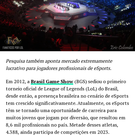
organização, uma decisão que foi informada tanto à
INTZ quanto à Riot Games. Ele também expressou sua
frustração com a forma como a situação foi tratada,
Neki deixa a
Kabum muda
SirT deixa paiN
criticando aqueles que ofenderam seu pai, que saiu em
KaBuM!
de laranja para
Gaming e terá
sua defesa.
vermelho!
carreira
internacional
A KaBuM, por sua vez, garante que o investimento
milionário e os planos ambiciosos para 2024 não têm
Compartilhe isso:
Pesquisa também aponta mercado extremamente
relação com os resultados ruins de 2023, mas sim com
Clique
Clique
lucrativo para jogadores profissionais de eSports.
um planejamento financeiro estratégico e a busca
para
para
compartilhar
compartilhar
constante pela excelência. “Estamos construindo uma
no
no
Em 2012, a
Brasil Game Show
(BGS) sediou o primeiro
Twitter(abre
Facebook(abre
estrutura sólida para garantir o sucesso a longo prazo”,
Curtir isso:
em
em
torneio oficial de League of Legends (LoL) do Brasil,
nova
nova
afirmou o executivo.
janela)
janela)
desde então, a presença brasileira no cenário de eSports
Carregando...
tem crescido significativamente. Atualmente, os eSports
Enquanto a KaBuM se prepara para uma temporada de
têm se tornado uma oportunidade de carreira para
redenção, os fãs e a comunidade de eSports aguardam
Relacionado
muitos jovens que jogam por diversão, que resultou em
ansiosamente para ver como essa história se
8,6 mil profissionais no país. Metade desses atletas,
desenrolará, com a promessa de muitas emoções e
4.388, ainda participa de competições em 2023.
reviravoltas nos próximos capítulos.