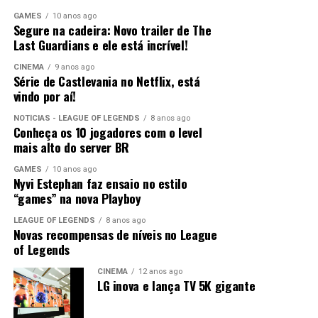
GAMES
10 anos ago
Segure na cadeira: Novo trailer de The
Last Guardians e ele está incrível!
CINEMA
9 anos ago
Série de Castlevania no Netflix, está
vindo por aí!
NOTÍCIAS - LEAGUE OF LEGENDS
8 anos ago
Conheça os 10 jogadores com o level
mais alto do server BR
GAMES
10 anos ago
Nyvi Estephan faz ensaio no estilo
“games” na nova Playboy
LEAGUE OF LEGENDS
8 anos ago
Novas recompensas de níveis no League
of Legends
CINEMA
12 anos ago
LG inova e lança TV 5K gigante