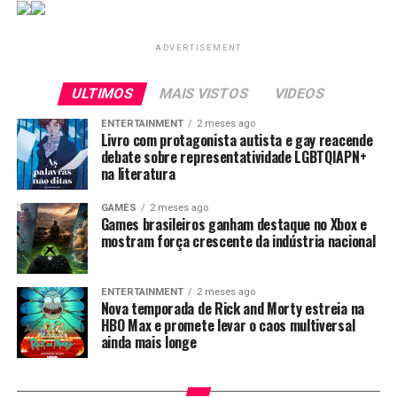
Explorando a
importante
2023 fica
Emoção das
premiação
disponível a
ADVERTISEMENT
Apostas
latino-
partir de hoje
Esportivas e
americana de
19 de junho
Cassinos
Games
ULTIMOS
MAIS VISTOS
VIDEOS
Virtuais
ENTERTAINMENT
2 meses ago
Livro com protagonista autista e gay reacende
Compartilhe isso:
debate sobre representatividade LGBTQIAPN+
na literatura
Clique
Clique
para
para
compartilhar
compartilhar
GAMES
2 meses ago
no
no
Games brasileiros ganham destaque no Xbox e
Twitter(abre
Facebook(abre
Curtir isso:
em
em
mostram força crescente da indústria nacional
nova
nova
janela)
janela)
Carregando...
ENTERTAINMENT
2 meses ago
Nova temporada de Rick and Morty estreia na
HBO Max e promete levar o caos multiversal
ainda mais longe
Relacionado