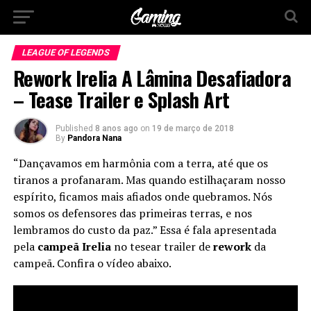
LEAGUE OF LEGENDS
Rework Irelia A Lâmina Desafiadora
– Tease Trailer e Splash Art
Published
8 anos ago
on
19 de março de 2018
By
Pandora Nana
“Dançavamos em harmônia com a terra, até que os
tiranos a profanaram. Mas quando estilhaçaram nosso
espírito, ficamos mais afiados onde quebramos. Nós
somos os defensores das primeiras terras, e nos
lembramos do custo da paz.” Essa é fala apresentada
pela
campeã Irelia
no tesear trailer de
rework
da
campeã. Confira o vídeo abaixo.