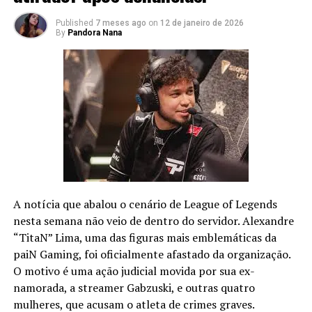
Campeã está prevista para
patch 8.7.
Published
7 meses ago
on
12 de janeiro de 2026
By
Pandora Nana
Splash art Irelia, a lâmina
desafiadora
Confira abaixo splash art, capturas do tela do tesear e
música de login screen.
A notícia que abalou o cenário de League of Legends
nesta semana não veio de dentro do servidor. Alexandre
“TitaN” Lima, uma das figuras mais emblemáticas da
paiN Gaming, foi oficialmente afastado da organização.
O motivo é uma ação judicial movida por sua ex-
namorada, a streamer Gabzuski, e outras quatro
mulheres, que acusam o atleta de crimes graves.