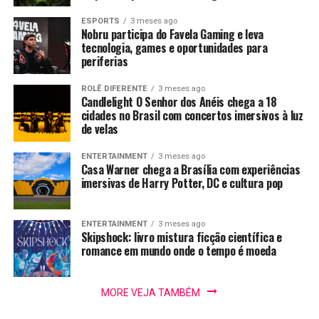
A pesquisa conclui que o faturamento total dos dez
jogadores mais bem-sucedidos na lista em 2023 é de US$
ESPORTS
3 meses ago
Nobru participa do Favela Gaming e leva
808.298,00, superando a marca de R$ 4 milhões.
tecnologia, games e oportunidades para
periferias
Comments
ROLÊ DIFERENTE
3 meses ago
Candlelight O Senhor dos Anéis chega a 18
cidades no Brasil com concertos imersivos à luz
de velas
comments
ENTERTAINMENT
3 meses ago
Casa Warner chega a Brasília com experiências
Matérias relacionadas
imersivas de Harry Potter, DC e cultura pop
ENTERTAINMENT
3 meses ago
Skipshock: livro mistura ficção científica e
romance em mundo onde o tempo é moeda
A Ascensão
BGS 2023 trará
Novo lote de
MORE VEJA TAMBÉM
dos Jogos
Equinox LATAM
ingressos do
Online:
Game Awards,
BIG Festival