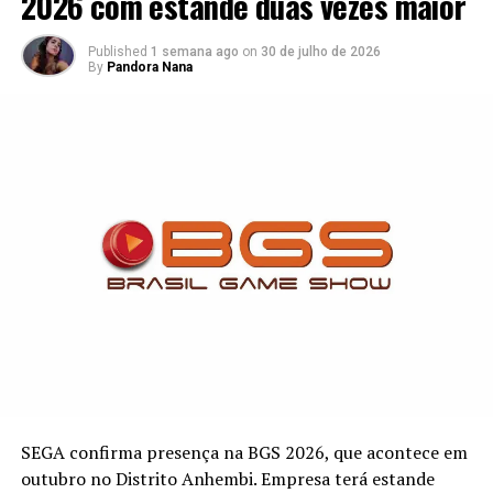
2026 com estande duas vezes maior
comments
Published
1 semana ago
on
30 de julho de 2026
By
Pandora Nana
Matérias relacionadas
Estão abertas
Smite o novo
Campeonato
as inscrições
jogo da
Mundial de
para a primeira
LevelUP chega
Smite conta
fase da
com tudo no
com presença
Regional
Brasil
de time
Brasileira de
Brasileiro
Smite!
SEGA confirma presença na BGS 2026, que acontece em
outubro no Distrito Anhembi. Empresa terá estande