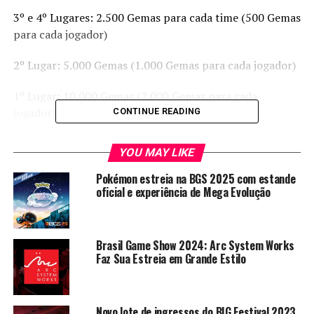
3º e 4º Lugares: 2.500 Gemas para cada time (500 Gemas
para cada jogador)
2º Lugar: 5.000 Gemas (1.000 Gemas para cada jogador)
1º Lugar: 10.000 Gemas (2.000 Gemas para cada
jogador)
CONTINUE READING
Confira a transmissão ao vivo:
YOU MAY LIKE
Pokémon estreia na BGS 2025 com estande
oficial e experiência de Mega Evolução
Brasil Game Show 2024: Arc System Works
Faz Sua Estreia em Grande Estilo
Novo lote de ingressos do BIG Festival 2023