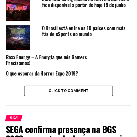
fica disponível a partir de hoje 19 de junho
O Brasil está entre os 10 países com mais
fãs de eSports no mundo
Roxx Energy – A Energia que nós Gamers
Precisamos!
PRÓXIMOS JOGOS:
O que esperar da Horror Expo 2019?
• We love Bacon vs Ragnarõk
• EternalRally vs Junglers Fault
CLICK TO COMMENT
BGS
Comments
SEGA confirma presença na BGS