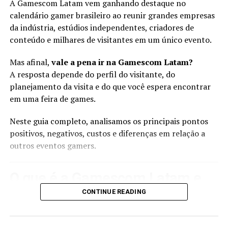
A Gamescom Latam vem ganhando destaque no
marca diante do público brasileiro.
calendário gamer brasileiro ao reunir grandes empresas
da indústria, estúdios independentes, criadores de
O aumento do estande torna essa participação ainda
conteúdo e milhares de visitantes em um único evento.
mais significativa. Ter
duas vezes o tamanho do
espaço de 2025
permite imaginar uma estrutura com
Mas afinal,
vale a pena ir na Gamescom Latam?
capacidade para receber mais visitantes, estações de
A resposta depende do perfil do visitante, do
gameplay ou diferentes experiências simultaneamente,
planejamento da visita e do que você espera encontrar
embora nenhuma dessas atrações tenha sido
em uma feira de games.
oficialmente detalhada até o momento.
Neste guia completo, analisamos os principais pontos
Por isso, é importante separar confirmação de
positivos, negativos, custos e diferenças em relação a
expectativa: a SEGA estará no evento e terá um espaço
outros eventos gamers.
maior, mas os títulos presentes ainda não foram
revelados. Qualquer lista de jogos neste momento seria
especulação.
O que é a Gamescom Latam e
CONTINUE READING
O mistério, porém, coloca a empresa entre as
por que o evento ficou tão
participantes que devem gerar expectativa até outubro.
relevante
Afinal, o público brasileiro poderá acompanhar novos