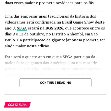
Compartilhe isso:
duas vezes maior e promete novidades para os fãs.
Clique
Clique
Uma das empresas mais tradicionais da história dos
para
para
compartilhar
compartilhar
videogames está confirmada na Brasil Game Show deste
no
no
Twitter(abre
Facebook(abre
ano. A
SEGA
estará na
BGS 2026
, que acontece entre os
em
em
nova
nova
dias 9 e 12 de outubro, no Distrito Anhembi, em São
janela)
janela)
Curtir isso:
Paulo. E a participação da gigante japonesa promete ser
ainda maior nesta edição.
Carregando...
Este será o quarto ano em que a SEGA participa da
maior feira de games das Américas com um estande
próprio. A principal novidade confirmada até agora é
justamente o tamanho do espaço:
o estande da
empresa terá o dobro da área utilizada na edição
Relacionado
CONTINUE READING
passada
.
RELATED TOPICS:
COBERTURA AO VIVO
DESTAQUE
GORDOX
LEVEL UP
MUNDIAL DE SMITE
Por enquanto, a companhia ainda mantém mistério
REGIONAL BRASILEIRA DE SMITE
SMITER
ULTIMAS
sobre quais jogos, ativações e experiências estarão
COBERTURA
disponíveis durante o evento. Segundo o comunicado da
UP NEXT