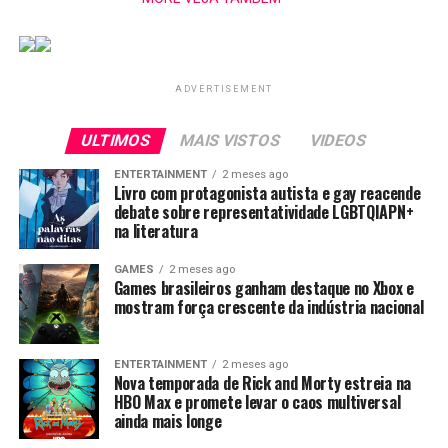
dos Jogos
Equinox LATAM
ingressos do
Online:
Game Awards,
BIG Festival
Explorando a
importante
2023 fica
Emoção das
premiação
disponível a
ADVERTISEMENT
Apostas
latino-
partir de hoje
Esportivas e
americana de
19 de junho
Cassinos
Games
ULTIMOS
MAIS VISTOS
VIDEOS
Virtuais
ENTERTAINMENT
2 meses ago
Livro com protagonista autista e gay reacende
Compartilhe isso:
debate sobre representatividade LGBTQIAPN+
na literatura
Clique
Clique
para
para
compartilhar
compartilhar
GAMES
2 meses ago
no
no
Games brasileiros ganham destaque no Xbox e
Twitter(abre
Facebook(abre
Curtir isso:
em
em
mostram força crescente da indústria nacional
nova
nova
janela)
janela)
Carregando...
ENTERTAINMENT
2 meses ago
Nova temporada de Rick and Morty estreia na
HBO Max e promete levar o caos multiversal
ainda mais longe