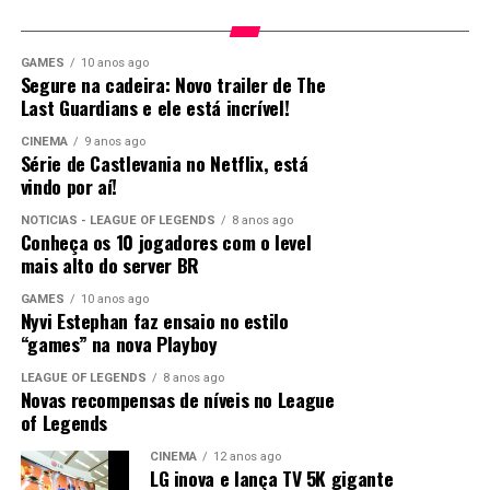
Relacionado
GAMES
10 anos ago
Segure na cadeira: Novo trailer de The
Last Guardians e ele está incrível!
CINEMA
9 anos ago
Série de Castlevania no Netflix, está
vindo por aí!
NOTÍCIAS - LEAGUE OF LEGENDS
8 anos ago
Conheça os 10 jogadores com o level
mais alto do server BR
GAMES
10 anos ago
Nyvi Estephan faz ensaio no estilo
“games” na nova Playboy
Comments
LEAGUE OF LEGENDS
8 anos ago
Novas recompensas de níveis no League
of Legends
comments
CINEMA
12 anos ago
LG inova e lança TV 5K gigante