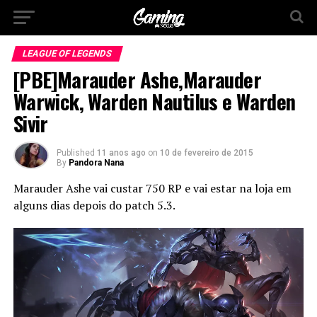
LEAGUE OF LEGENDS
[PBE]Marauder Ashe,Marauder
Warwick, Warden Nautilus e Warden
Sivir
Published
11 anos ago
on
10 de fevereiro de 2015
By
Pandora Nana
Marauder Ashe vai custar 750 RP e vai estar na loja em
alguns dias depois do patch 5.3.