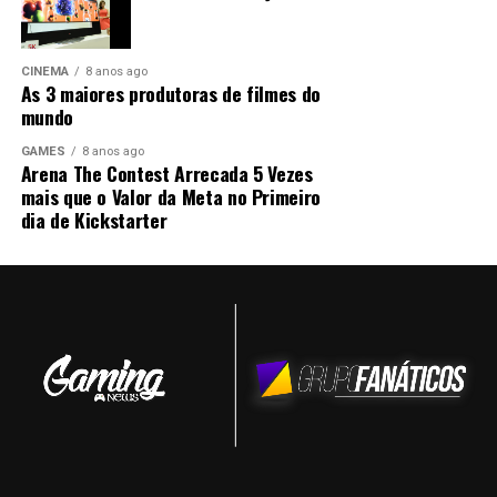
Matérias relacionadas
CINEMA
8 anos ago
As 3 maiores produtoras de filmes do
mundo
GAMES
8 anos ago
Arena The Contest Arrecada 5 Vezes
mais que o Valor da Meta no Primeiro
Anunciadas
Skins e ícone
[PBE NEWS]
dia de Kickstarter
novas skins
em
19/09 – Novas
comemoração
Splash Arts
do dia dos
namorados
Compartilhe isso:
Clique
Clique
para
para
compartilhar
compartilhar
no
no