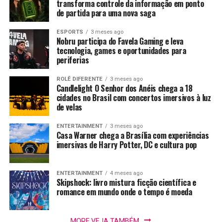
transforma controle da informação em ponto
de partida para uma nova saga
A pesquisa conclui que o faturamento total dos dez
jogadores mais bem-sucedidos na lista em 2023 é de US$
ESPORTS
3 meses ago
Nobru participa do Favela Gaming e leva
808.298,00, superando a marca de R$ 4 milhões.
tecnologia, games e oportunidades para
periferias
Comments
ROLÊ DIFERENTE
3 meses ago
Candlelight O Senhor dos Anéis chega a 18
cidades no Brasil com concertos imersivos à luz
de velas
comments
ENTERTAINMENT
3 meses ago
Casa Warner chega a Brasília com experiências
Matérias relacionadas
imersivas de Harry Potter, DC e cultura pop
ENTERTAINMENT
4 meses ago
Skipshock: livro mistura ficção científica e
romance em mundo onde o tempo é moeda
A Ascensão
BGS 2023 trará
Novo lote de
MORE VEJA TAMBÉM