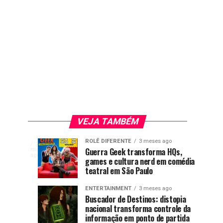
VEJA TAMBÉM
Livro
ENTERTAINMENT
ROLÊ DIFERENTE
3 meses ago
A
2
Games
Nova
GAMES
ENTERTAINMENT
Guerra Geek transforma HQs,
meses
2
2
representatividade
ago
com
games e cultura nerd em comédia
brasileiros
temporada
meses
meses
ago
ago
LGBTQIAPN+
teatral em São Paulo
ganham
de
voltou
protagonista
destaque
Rick
ao
ENTERTAINMENT
3 meses ago
no
and
Buscador de Destinos: distopia
centro
autista
nacional transforma controle da
Xbox
Morty
das
informação em ponto de partida
discussões