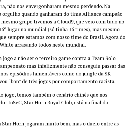
eira, não nos envergonharam mesmo perdendo. Na
de orgulho quando ganharam do time Alliance campeão
e mesmo grupo tivemos a Cloud9, que veio com tudo no
16º lugar no mundial (só tinha 16 times), mas mesmo
ue sempre estamos com nosso time do Brasil. Agora do
 White arrasando todos neste mundial.
ogo a não ser o terceiro game contra a Team Solo
campeonato mas infelizmente não conseguiu passar das
emos episódios lamentáveis como do jungle da SK
vou “ban” de três jogos por comportamento racista.
no jogo, temos também o cenário chinês que nos
or InSeC, Star Horn Royal Club, está na final do
 Star Horn jogaram muito bem, mas o duelo entre as