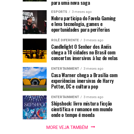
e
estreia
e
para uma nova saga
mostram
na
literárias
nas
força
HBO
ESPORTS
3 meses ago
gay
Nobru participa do Favela Gaming
últimas
crescente
Max
e leva tecnologia, games e
semanas
da
e
reacende
oportunidades para periferias
após
indústria
promete
a
ROLÊ DIFERENTE
3 meses ago
nacional
levar
debate
repercussão
Candlelight O Senhor dos Anéis
o
chega a 18 cidades no Brasil com
de
sobre
caos
concertos imersivos à luz de velas
declarações
multiversal
homofóbicas
representatividade
ENTERTAINMENT
3 meses ago
ainda
e
Casa Warner chega a Brasília com
mais
transfóbicas...
experiências imersivas de Harry
LGBTQIAPN+
longe
Potter, DC e cultura pop
na
ENTERTAINMENT
3 meses ago
Skipshock: livro mistura ficção
científica e romance em mundo
literatura
onde o tempo é moeda
MORE VEJA TAMBÉM