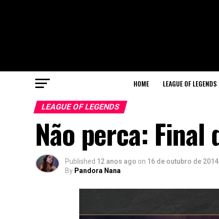
HOME
LEAGUE OF LEGENDS
LEAGUE OF LEGENDS
Não perca: Final
Published
12 anos ago
on
16 de outubro de 2014
By
Pandora Nana