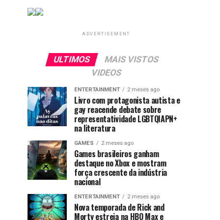
ADVERTISEMENT
ULTIMOS
MAIS VISTOS
VIDEOS
ENTERTAINMENT
2 meses ago
Livro com protagonista autista e
gay reacende debate sobre
representatividade LGBTQIAPN+
na literatura
GAMES
2 meses ago
Games brasileiros ganham
destaque no Xbox e mostram
força crescente da indústria
nacional
ENTERTAINMENT
2 meses ago
Nova temporada de Rick and
Morty estreia na HBO Max e