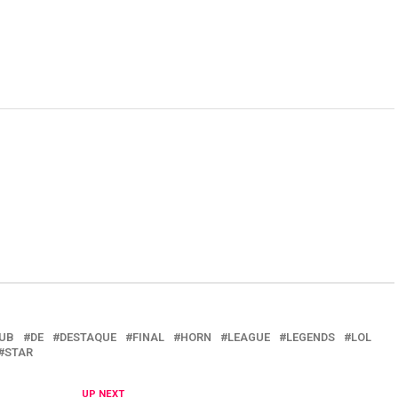
UB
DE
DESTAQUE
FINAL
HORN
LEAGUE
LEGENDS
LOL
STAR
UP NEXT