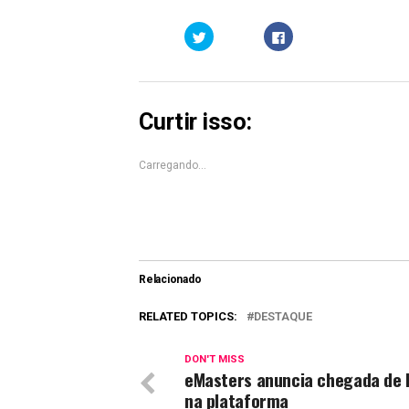
Clique
Clique
para
para
compartilhar
compartilhar
no
no
Twitter(abre
Facebook(abre
em
em
nova
nova
janela)
janela)
Curtir isso:
Carregando...
Relacionado
RELATED TOPICS:
DESTAQUE
DON'T MISS
eMasters anuncia chegada de F
na plataforma