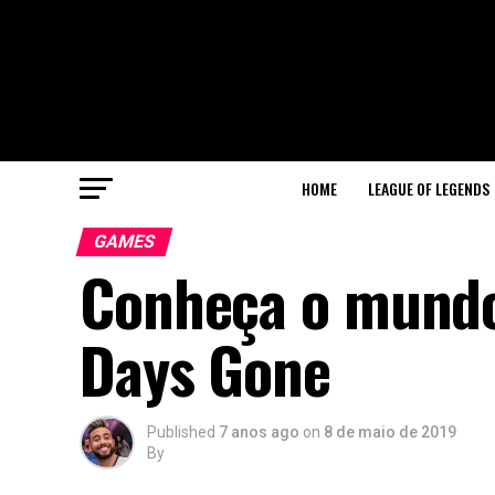
HOME
LEAGUE OF LEGENDS
GAMES
Conheça o mundo
Days Gone
Published
7 anos ago
on
8 de maio de 2019
By