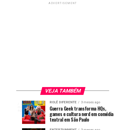
ADVERTISEMENT
VEJA TAMBÉM
Livro
ENTERTAINMENT
ROLÊ DIFERENTE
3 meses ago
A
2
Games
Nova
GAMES
ENTERTAINMENT
Guerra Geek transforma HQs,
meses
2
2
representatividade
ago
com
games e cultura nerd em comédia
brasileiros
temporada
meses
meses
ago
ago
LGBTQIAPN+
teatral em São Paulo
ganham
de
voltou
destaque
Rick
ENTERTAINMENT
3 meses ago