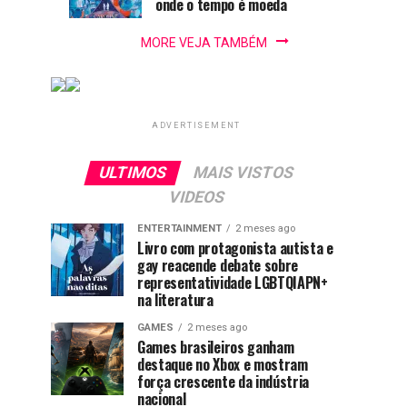
literatura
onde o tempo é moeda
MORE VEJA TAMBÉM
ADVERTISEMENT
ULTIMOS
MAIS VISTOS
VIDEOS
ENTERTAINMENT
2 meses ago
Livro com protagonista autista e
gay reacende debate sobre
representatividade LGBTQIAPN+
na literatura
GAMES
2 meses ago
Games brasileiros ganham
destaque no Xbox e mostram
força crescente da indústria
nacional