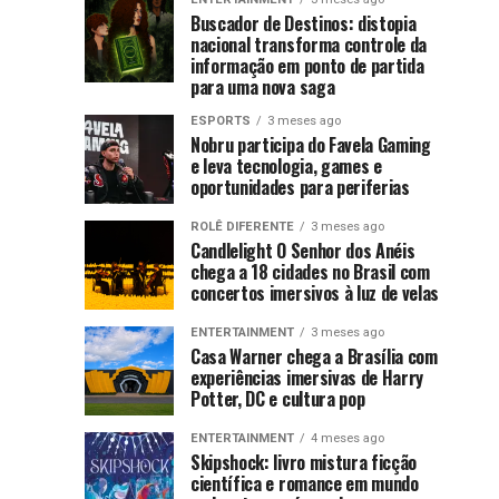
protagonista
ao
no
and
Buscador de Destinos: distopia
centro
autista
nacional transforma controle da
Xbox
Morty
das
informação em ponto de partida
e
estreia
discussões
e
para uma nova saga
mostram
na
literárias
nas
força
HBO
ESPORTS
3 meses ago
gay
Nobru participa do Favela Gaming
últimas
crescente
Max
e leva tecnologia, games e
semanas
da
e
reacende
oportunidades para periferias
após
indústria
promete
a
ROLÊ DIFERENTE
3 meses ago
nacional
levar
debate
repercussão
Candlelight O Senhor dos Anéis
o
chega a 18 cidades no Brasil com
de
sobre
caos
concertos imersivos à luz de velas
declarações
multiversal
homofóbicas
representatividade
ENTERTAINMENT
3 meses ago
ainda
e
Casa Warner chega a Brasília com
mais
transfóbicas...
experiências imersivas de Harry
LGBTQIAPN+
longe
Potter, DC e cultura pop
na
ENTERTAINMENT
4 meses ago
Skipshock: livro mistura ficção
científica e romance em mundo