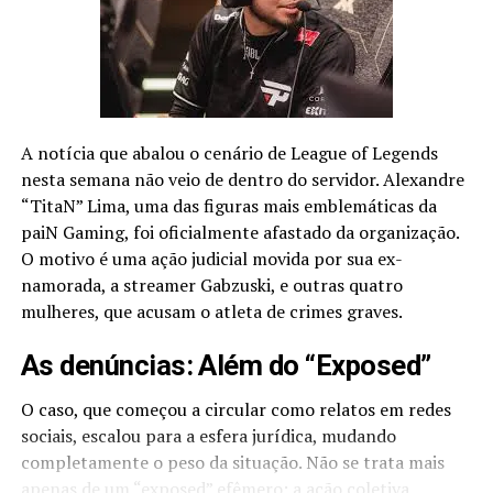
Transmissão das partidas
A parceria entre a Riot Games e a SporTV segue o
mesmo formato nesta Segunda Etapa. A emissora
transmitirá ao vivo, no canal SporTV 2, o primeiro
A notícia que abalou o cenário de League of Legends
confronto de todos os sábados da Fase de Grupos, além
nesta semana não veio de dentro do servidor. Alexandre
das duas semifinais e da final, sempre às 13h.
“TitaN” Lima, uma das figuras mais emblemáticas da
paiN Gaming, foi oficialmente afastado da organização.
A competição também terá transmissão todos os
O motivo é uma ação judicial movida por sua ex-
sábados e domingos nos canais da Riot Games no
namorada, a streamer Gabzuski, e outras quatro
YouTube
e no
Twitch
, também a partir das 13h.
mulheres, que acusam o atleta de crimes graves.
Batalhas já definidas
As denúncias: Além do “Exposed”
SEMANA 1
O caso, que começou a circular como relatos em redes
Sábado, 03/06
sociais, escalou para a esfera jurídica, mudando
13h – Red Canids x paiN Gaming
completamente o peso da situação. Não se trata mais
15h – T Show x ProGaming
apenas de um “exposed” efêmero; a ação coletiva