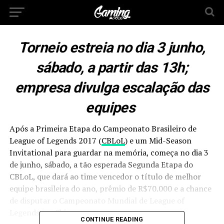
Torneio estreia no dia 3 junho,
sábado, a partir das 13h;
empresa divulga escalação das
equipes
Após a Primeira Etapa do Campeonato Brasileiro de
League of Legends 2017 (
CBLoL
) e um Mid-Season
Invitational para guardar na memória, começa no dia 3
de junho, sábado, a tão esperada Segunda Etapa do
CBLoL, que dará ao time vencedor o título de melhor
equipe brasileira do ano, prêmio de R$70.000 e a chance
de disputar o Campeonato Mundial de League of
Legends, na China.
CONTINUE READING