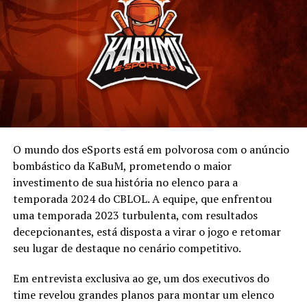
onde organizações optaram por notas genéricas ou
Carregando...
silêncio prolongado, a
paiN Gaming
adotou uma
postura mais drástica. Em nota oficial, a organização
anunciou o afastamento de
TitaN
de todas as atividades
oficiais por tempo indeterminado, tratando o caso como
“prioridade máxima”.
Relacionado
Embora os detalhes contratuais sejam preservados, a
RELATED TOPICS:
DESTAQUE
JOGA JUNTO
nota indica que a permanência do jogador é
insustentável enquanto as investigações avançam. Esse
O mundo dos eSports está em polvorosa com o anúncio
UP NEXT
Riot Games lança portal universitário UNILoL
movimento sugere que a paiN, ciente do impacto de sua
bombástico da KaBuM, prometendo o maior
marca e da pressão de seus patrocinadores, entende que
investimento de sua história no elenco para a
DON'T MISS
nenhum talento técnico justifica a conivência com
temporada 2024 do CBLOL. A equipe, que enfrentou
De Rejeitados a Campeões! Red Canids Campeã!
acusações desta magnitude.
uma temporada 2023 turbulenta, com resultados
decepcionantes, está disposta a virar o jogo e retomar
O impacto no cenário competitivo
seu lugar de destaque no cenário competitivo.
A decisão coloca o “Super Time” da paiN para 2026 em
Em entrevista exclusiva ao ge, um dos executivos do
xeque. O projeto, que visava reeditar a base campeã com
time revelou grandes planos para montar um elenco