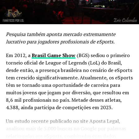
A KaBuM, por sua vez, garante que o investimento
milionário e os planos ambiciosos para 2024 não têm
Compartilhe isso:
relação com os resultados ruins de 2023, mas sim com
Clique
Clique
um planejamento financeiro estratégico e a busca
para
para
compartilhar
compartilhar
constante pela excelência. “Estamos construindo uma
no
no
Pesquisa também aponta mercado extremamente
Twitter(abre
Facebook(abre
estrutura sólida para garantir o sucesso a longo prazo”,
Curtir isso:
em
em
lucrativo para jogadores profissionais de eSports.
nova
nova
afirmou o executivo.
janela)
janela)
Carregando...
Em 2012, a
Brasil Game Show
(BGS) sediou o primeiro
Enquanto a KaBuM se prepara para uma temporada de
torneio oficial de League of Legends (LoL) do Brasil,
redenção, os fãs e a comunidade de eSports aguardam
desde então, a presença brasileira no cenário de eSports
ansiosamente para ver como essa história se
tem crescido significativamente. Atualmente, os eSports
desenrolará, com a promessa de muitas emoções e
têm se tornado uma oportunidade de carreira para
reviravoltas nos próximos capítulos.
Relacionado
muitos jovens que jogam por diversão, que resultou em
8,6 mil profissionais no país. Metade desses atletas,
4.388, ainda participa de competições em 2023.
Comments
Um estudo recente publicado no site Aposta Legal,
analisou mais de 5.000 buscas no Google por palavras
comments
relacionadas aos eSports, combinadas com dados