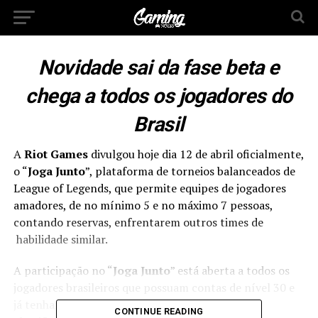
Novidade sai da fase beta e
chega a todos os jogadores do
Brasil
A
Riot Games
divulgou hoje dia 12 de abril oficialmente,
o “
Joga Junto
”, plataforma de torneios balanceados de
League of Legends, que permite equipes de jogadores
amadores, de no mínimo 5 e no máximo 7 pessoas,
contando reservas, enfrentarem outros times de
habilidade similar.
A participação no “
Joga Junto
” está aberta a todos os
jogadores brasileiros que possuam contas de nível 30 e
já tenham terminado sua série de partidas
CONTINUE READING