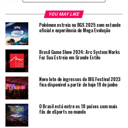
classificatórias no modo de jogo ranqueado de
Summoner’s Rift. Os torneios são esquematizados de
YOU MAY LIKE
acordo com o nível de habilidade de cada equipe. Uma
vez inscrito em um torneio, o time não pode adicionar
Pokémon estreia na BGS 2025 com estande
ou remover os integrantes. Cada membro das equipes
oficial e experiência de Mega Evolução
vencedoras é premiado com 500 Riot Points.
“A necessidade de promover partidas mais equilibradas
Brasil Game Show 2024: Arc System Works
partiu da própria comunidade de League of Legends e
Faz Sua Estreia em Grande Estilo
nós não poderíamos ignorar essa demanda”, explica
Márcio Orlandi, diretor de League of Legends da
Riot
Games no Brasil
. Segundo Orlandi, nivelar os torneios
Novo lote de ingressos do BIG Festival 2023
pode dar uma experiência ainda melhor para os
fica disponível a partir de hoje 19 de junho
jogadores. “Chega a ser frustrante formar campeonatos
com equipes semiprofissionais enquanto os adversários
não estiverem no mesmo nível”, complementa o
O Brasil está entre os 10 países com mais
executivo.
fãs de eSports no mundo
Equipes –
Para formar uma equipe, os jogadores devem