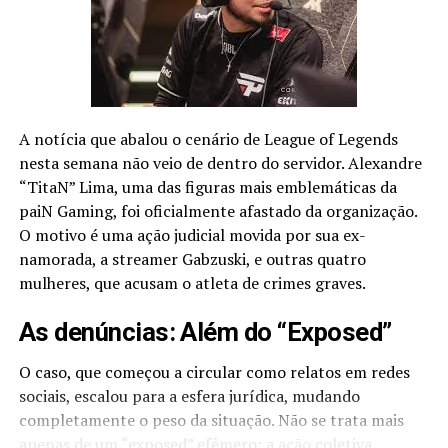
opções de horários serão disponibilizadas. A Riot Games
divulgará o calendário das competições sempre com um
mês de antecedência.
Para mais detalhes e inscrição acesse:
https://jogajunto.br.leagueoflegends.com/
A notícia que abalou o cenário de League of Legends
nesta semana não veio de dentro do servidor. Alexandre
Para criar seu time
“TitaN” Lima, uma das figuras mais emblemáticas da
acesse:
https://jogajunto.br.leagueoflegends.com/teams
paiN Gaming, foi oficialmente afastado da organização.
O motivo é uma ação judicial movida por sua ex-
namorada, a streamer Gabzuski, e outras quatro
Comments
mulheres, que acusam o atleta de crimes graves.
As denúncias: Além do “Exposed”
comments
O caso, que começou a circular como relatos em redes
sociais, escalou para a esfera jurídica, mudando
Matérias relacionadas
completamente o peso da situação. Não se trata mais
apenas de um “exposed” efêmero; a ação coletiva