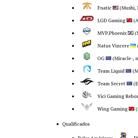
Fnatic
(Mushi, 
LGD Gaming
(A
MVP.Phoenix
(
Natus Vincere
OG
(Miracle-, 
Team Liquid
(M
Team Secret
(E
Vici Gaming Rebo
Wing Gaming
(
Qualificados
Pelas Américas:
Di