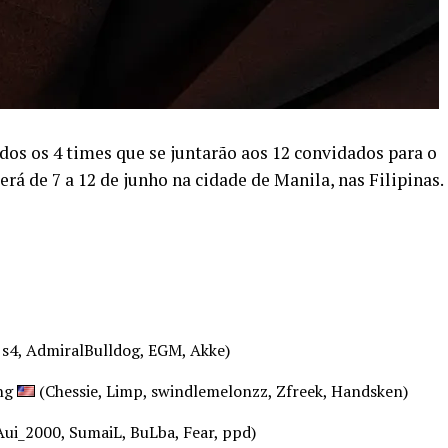
dos os 4 times que se juntarão aos 12 convidados para o
á de 7 a 12 de junho na cidade de Manila, nas Filipinas.
 s4, AdmiralBulldog, EGM, Akke)
ng
(Chessie, Limp, swindlemelonzz, Zfreek, Handsken)
ui_2000, SumaiL, BuLba, Fear, ppd)