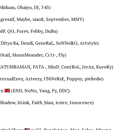
Miduan, Ohaiyo, DJ, 343)
gressif, Maybe, xiao8, September, MMY)
MP, QO, Forev, Febby, DuBu)
(Ditya Ra, Dendi, GeneRaL, SoNNeikO, Artstyle)
n0tail, MoonMeander, Cr1t-, Fly)
ATUMBAMAN, FATA-, MinD_ContRoL, JerAx, KuroKy)
ternalEnvy, Arteezy, UNiVeRsE, Puppey, pieliedie)
rn
(END, NoNo, Yang, Fy, DDC)
Shadow, bLink, Faith_bian, iceice, Innocence)
gital Chaos
(w33, Resolut1on, Moo, Saksa, Misery)