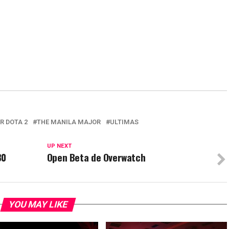
R DOTA 2
THE MANILA MAJOR
ULTIMAS
UP NEXT
80
Open Beta de Overwatch
YOU MAY LIKE