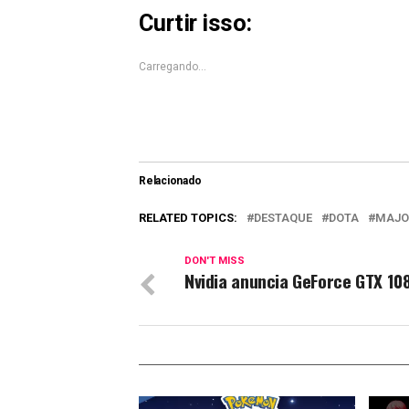
nova
nova
janela)
janela)
Curtir isso:
Carregando...
Relacionado
RELATED TOPICS:
DESTAQUE
DOTA
MAJO
DON'T MISS
Nvidia anuncia GeForce GTX 10