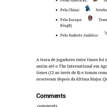
Pela China:
Newb
Pela Europa:
Team
KingR)
Pelo Sudeste Asiático:
A troca de jogadores entre times foi 
assim até o The International em Ago
times (12 ao invés de 8) e tomou co
ocorreram depois da última Major. Q
Comments
comments