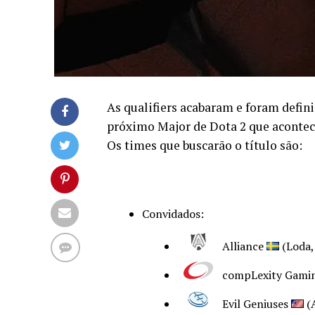
As qualifiers acabaram e foram defini
próximo Major de Dota 2 que acontecer
Os times que buscarão o título são:
Convidados:
Alliance
(Loda,
compLexity Gami
Evil Geniuses
(A