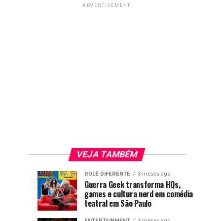
ADVERTISEMENT
VEJA TAMBÉM
Livro
ENTERTAINMENT
ROLÊ DIFERENTE
3 meses ago
A
2
Games
Nova
GAMES
ENTERTAINMENT
Guerra Geek transforma HQs,
meses
2
2
representatividade
ago
com
games e cultura nerd em comédia
brasileiros
temporada
meses
meses
ago
ago
LGBTQIAPN+
teatral em São Paulo
ganham
de
voltou
destaque
Rick
ENTERTAINMENT
3 meses ago