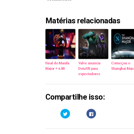
Matérias relacionadas
Final do Manila
Valve anuncia
Começou o
Major + 6.88
DotaVR para
Shanghai Maj
espectadores
Compartilhe isso:
Clique
Clique
para
para
compartilhar
compartilhar
no
no
Twitter(abre
Facebook(abre
em
em