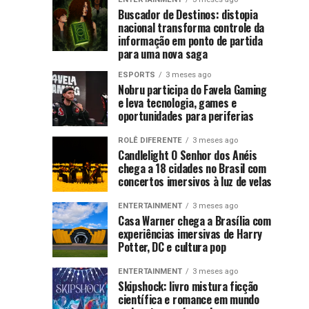
protagonista
ao
no
and
Buscador de Destinos: distopia
centro
autista
nacional transforma controle da
Xbox
Morty
das
informação em ponto de partida
e
estreia
discussões
e
para uma nova saga
mostram
na
literárias
nas
força
HBO
ESPORTS
3 meses ago
gay
Nobru participa do Favela Gaming
últimas
crescente
Max
e leva tecnologia, games e
semanas
da
e
reacende
oportunidades para periferias
após
indústria
promete
a
ROLÊ DIFERENTE
3 meses ago
nacional
levar
debate
repercussão
Candlelight O Senhor dos Anéis
o
chega a 18 cidades no Brasil com
de
sobre
caos
concertos imersivos à luz de velas
declarações
multiversal
homofóbicas
representatividade
ENTERTAINMENT
3 meses ago
ainda
e
Casa Warner chega a Brasília com
mais
transfóbicas...
experiências imersivas de Harry
LGBTQIAPN+
longe
Potter, DC e cultura pop
na
ENTERTAINMENT
3 meses ago
Skipshock: livro mistura ficção
científica e romance em mundo