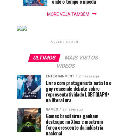
literatura
onde o tempo é moeda
MORE VEJA TAMBÉM
ADVERTISEMENT
ULTIMOS
MAIS VISTOS
VIDEOS
ENTERTAINMENT
2 meses ago
Livro com protagonista autista e
gay reacende debate sobre
representatividade LGBTQIAPN+
na literatura
GAMES
2 meses ago
Games brasileiros ganham
destaque no Xbox e mostram
força crescente da indústria
nacional