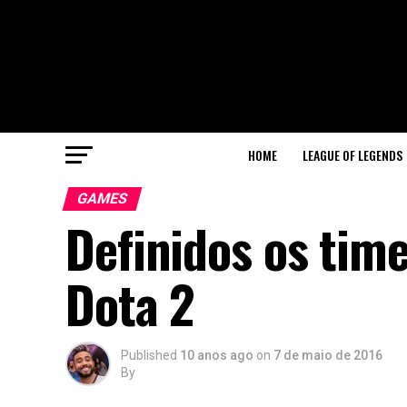
HOME
LEAGUE OF LEGENDS
GAMES
Definidos os tim
Dota 2
Published
10 anos ago
on
7 de maio de 2016
By