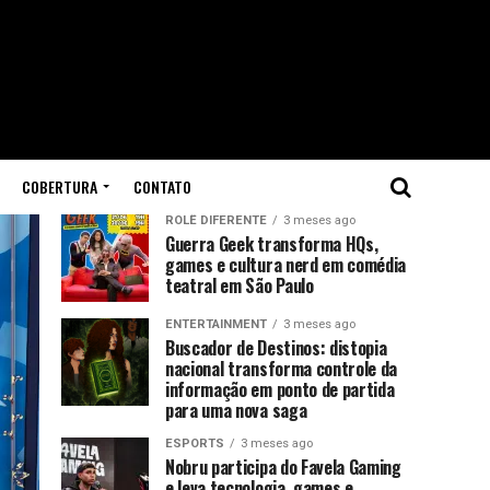
COBERTURA
CONTATO
ROLÊ DIFERENTE
3 meses ago
Guerra Geek transforma HQs,
games e cultura nerd em comédia
teatral em São Paulo
ENTERTAINMENT
3 meses ago
Buscador de Destinos: distopia
nacional transforma controle da
informação em ponto de partida
para uma nova saga
ESPORTS
3 meses ago
Nobru participa do Favela Gaming
e leva tecnologia, games e