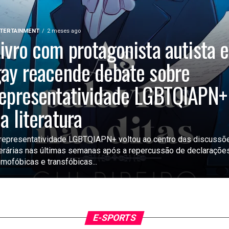
TERTAINMENT
2 meses ago
ivro com protagonista autista e
ay reacende debate sobre
epresentatividade LGBTQIAPN+
a literatura
representatividade LGBTQIAPN+ voltou ao centro das discussõ
terárias nas últimas semanas após a repercussão de declaraçõe
mofóbicas e transfóbicas...
E-SPORTS