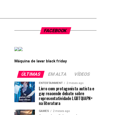
FACEBOOK
Máquina de lavar black friday
ÚLTIMAS
EM ALTA
VÍDEOS
ENTERTAINMENT
2 meses ago
Livro com protagonista autista e
gay reacende debate sobre
representatividade LGBTQIAPN+
na literatura
GAMES
2 meses ago