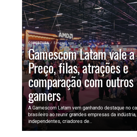
COBERTURA
5 meses ago
Gamescom Latam vale a
Preço, filas, atrações e
comparação com outros 
gamers
A Gamescom Latam vem ganhando destaque no ca
brasileiro ao reunir grandes empresas da indústria
independentes, criadores de...