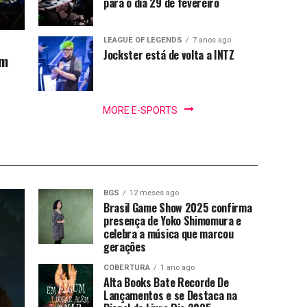
para o dia 29 de fevereiro
LEAGUE OF LEGENDS
7 anos ago
Jockster está de volta a INTZ
om
MORE E-SPORTS
BGS
12 meses ago
Brasil Game Show 2025 confirma
presença de Yoko Shimomura e
celebra a música que marcou
gerações
COBERTURA
1 ano ago
Alta Books Bate Recorde De
Lançamentos e se Destaca na