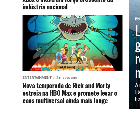
indústria nacional
EN
L
g
r
n
ENTERTAINMENT
2 meses ago
Nova temporada de Rick and Morty
A 
estreia na HBO Max e promete levar o
li
caos multiversal ainda mais longe
ho