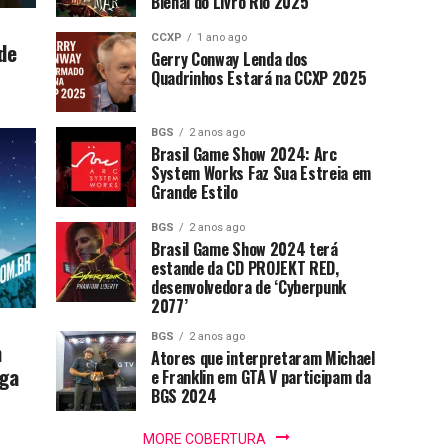
Bienal do Livro Rio 2025
CCXP
1 ano ago
 de
Gerry Conway Lenda dos
Quadrinhos Estará na CCXP 2025
BGS
2 anos ago
Brasil Game Show 2024: Arc
System Works Faz Sua Estreia em
Grande Estilo
BGS
2 anos ago
Brasil Game Show 2024 terá
estande da CD PROJEKT RED,
desenvolvedora de ‘Cyberpunk
2077’
BGS
2 anos ago
m
Atores que interpretaram Michael
ega
e Franklin em GTA V participam da
BGS 2024
MORE COBERTURA