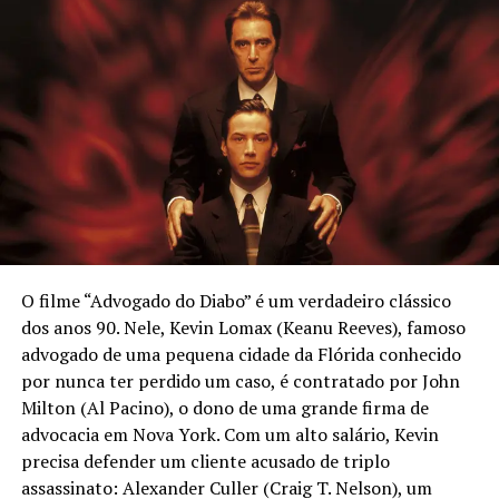
emocionantes do encontro — e que ganha ainda mais
Compartilhe isso:
peso com a morte dele:
Clique
Clique
para
para
“O legado desses filmes é
compartilhar
compartilhar
no
no
Twitter(abre
Facebook(abre
que a geração de meus
Curtir isso:
em
em
nova
nova
janela)
janela)
filhos os mostrará para os
Carregando...
filhos deles. Então, você
pode assisti-los daqui a 50
anos, fácil. Eu não estarei
O filme “Advogado do Diabo” é um verdadeiro clássico
aqui, infelizmente, mas
dos anos 90. Nele, Kevin Lomax (Keanu Reeves), famoso
Relacionado
advogado de uma pequena cidade da Flórida conhecido
Hagrid estará…”
por nunca ter perdido um caso, é contratado por John
Milton (Al Pacino), o dono de uma grande firma de
advocacia em Nova York. Com um alto salário, Kevin
precisa defender um cliente acusado de triplo
Comments
assassinato: Alexander Culler (Craig T. Nelson), um