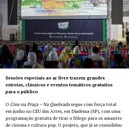
Xbox One e PC.
Comments
comments
Matérias relacionadas
Sessões especiais ao ar livre trazem grandes
estreias, clássicos e eventos temáticos gratuitos
para o público
Gameplay
Resident Evil 2
Suposta
O
Cine na Praça – Na Quebrada
segue com força total
inédito de
Remake pode
imagem de Red
em junho no CEU das Artes, em Diadema (SP), com uma
Sniper: Ghost
estar vindo por
Dead
programação gratuita de tirar o fôlego para os amantes
Warrior 3
aí!
Redemption 2
de cinema e cultura pop. O projeto, que já se consolidou
vaza!