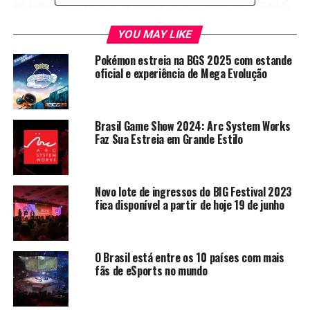
na loucura da terra e descobre os segredos do passado”,
isso diz o comunicado vindo oficialmente da Bandai
YOU MAY LIKE
Namco. O trailer que vocês vão assistir aqui em baixo
pode arrepiar e muito.
Pokémon estreia na BGS 2025 com estande
oficial e experiência de Mega Evolução
Confira o Trailer:
Brasil Game Show 2024: Arc System Works
Faz Sua Estreia em Grande Estilo
Novo lote de ingressos do BIG Festival 2023
fica disponível a partir de hoje 19 de junho
O Brasil está entre os 10 países com mais
fãs de eSports no mundo
Monstros épicos e Besta