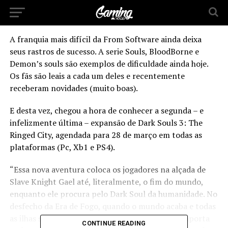
A franquia mais difícil da From Software ainda deixa
seus rastros de sucesso. A serie Souls, BloodBorne e
Demon’s souls são exemplos de dificuldade ainda hoje.
Os fãs são leais a cada um deles e recentemente
receberam novidades (muito boas).
E desta vez, chegou a hora de conhecer a segunda – e
infelizmente última – expansão de Dark Souls 3: The
Ringed City, agendada para 28 de março em todas as
plataformas (Pc, Xb1 e PS4).
“Essa nova aventura coloca os jogadores na alçada de
Slave Knight Gael até, literalmente, o fim do mundo,
enquanto ele procura pelo Dark Soul da humanidade. No
desfecho da Era de Fogo, quando o mundo acaba e todas
as ilhas se convergem, um aventureiro solitário aporta
CONTINUE READING