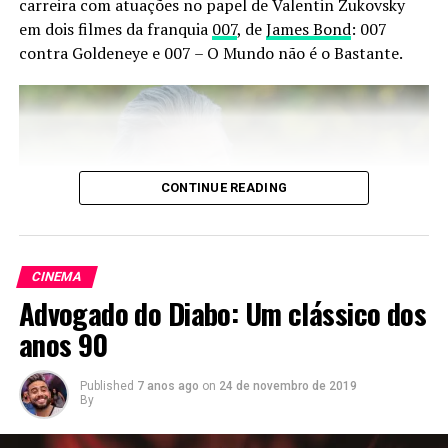
carreira com atuações no papel de Valentin Zukovsky
gratuitos no meu Insta:
@pandora.nana
em dois filmes da franquia
007
, de
James Bond
: 007
contra Goldeneye e 007 – O Mundo não é o Bastante.
Comments
comments
CONTINUE READING
Matérias relacionadas
CINEMA
Advogado do Diabo: Um clássico dos
anos 90
Robbie Coltrane no encontro especial de 20 anos de Harry Potter da
HBO Max.
5 Filmes que
Crítica- Pantera
As 3 maiores
Published
7 anos ago
on
24 de novembro de 2019
retratam as
Negra O Filme
produtoras de
No especial de 20 anos dos filmes da franquia, que
By
artes marciais
filmes do
entrou no catálogo do serviço HBO Max no início de
mundo
2022, Coltrane trouxe consigo uma das declarações mais