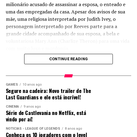
milionário acusado de assassinar a esposa, o enteado e
comments
uma das empregadas da casa. Apesar dos avisos de sua
mãe, uma religiosa interpretada por Judith Ivey, o
personagem interpretado por Reeves parte para a
Matérias relacionadas
grande cidade acompanhado de sua esposa, a bela e
voluntariosa Mary Ann (Charlize Theron) para uma vida
com muito luxo e mordomia.
CONTINUE READING
No entanto, aos poucos Mary Ann vai percebendo que
CONFIRA TUDO
Bem Elogiado
Nova
algo de sórdido se esconde sob a fachada respeitável da
QUE VAI
pela fidelidades
temporada de
GAMES
10 anos ago
firma em que seu marido trabalha e passa a ter certas
Segure na cadeira: Novo trailer de The
ACONTECER
aos games!
Rick and Morty
Last Guardians e ele está incrível!
NO SANA FEST
Filme de
estreia na HBO
visões assustadoras e demoníacas, acompanhadas de
2018
Assassin’s
Max e promete
pesadelos terríveis. Enquanto seu misterioso chefe
CINEMA
9 anos ago
Creed
levar o caos
parece sempre saber como contornar cada problema e
Série de Castlevania no Netflix, está
multiversal
vindo por aí!
tudo que perturba o jovem advogado, ele vai
ainda mais
descobrindo que o poderoso chefão da firma, John
longe
NOTÍCIAS - LEAGUE OF LEGENDS
8 anos ago
Milton (Pacino), possui um outro lado assustador: ele é
Conheça os 10 jogadores com o level