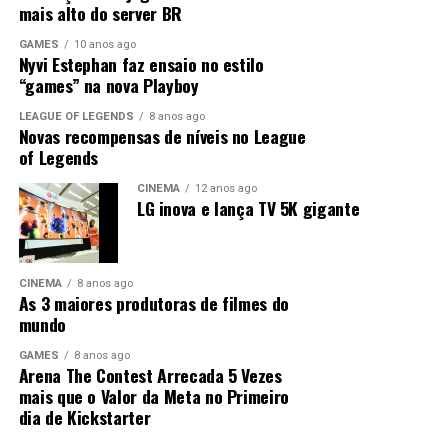
mais alto do server BR
o próprio Diabo, “escondido” na pele de um advogado
Compartilhe isso:
bem sucedido.
GAMES
10 anos ago
Clique
Clique
Nyvi Estephan faz ensaio no estilo
para
para
compartilhar
compartilhar
“games” na nova Playboy
no
no
Twitter(abre
Facebook(abre
Curtir isso:
em
em
LEAGUE OF LEGENDS
8 anos ago
Mas afinal, por que Satanás vem ao mundo como
nova
nova
Novas recompensas de níveis no League
janela)
janela)
advogado? No filme fica claro que o escritório de
of Legends
Carregando...
advocacia de John Milton tem um objetivo de absolver
CINEMA
12 anos ago
todos os corruptos do mundo com a intenção de
LG inova e lança TV 5K gigante
explicitar todo o Mal presente no mundo diante de um
Deus, segundo ele, indiferente que apenas olha e ri de
tudo.
Relacionado
CINEMA
8 anos ago
As 3 maiores produtoras de filmes do
mundo
O filme apresenta uma lógica irônica, onde o Diabo
GAMES
8 anos ago
Arena The Contest Arrecada 5 Vezes
através da justiça criada pelo sistema, pretende revelar
mais que o Valor da Meta no Primeiro
o Mal que faz parte da própria Criação (e não apenas o
dia de Kickstarter
mal presente no ser humano). John Milton pretende