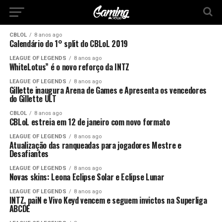
CBLOL
8 anos ago
Calendário do 1° split do CBLoL 2019
LEAGUE OF LEGENDS
8 anos ago
WhiteLotus” é o novo reforço da INTZ
LEAGUE OF LEGENDS
8 anos ago
Gillette inaugura Arena de Games e Apresenta os vencedores
do Gillette ULT
CBLOL
8 anos ago
CBLoL estreia em 12 de janeiro com novo formato
LEAGUE OF LEGENDS
8 anos ago
Atualização das ranqueadas para jogadores Mestre e
Desafiantes
LEAGUE OF LEGENDS
8 anos ago
Novas skins: Leona Eclipse Solar e Eclipse Lunar
LEAGUE OF LEGENDS
8 anos ago
INTZ, paiN e Vivo Keyd vencem e seguem invictos na Superliga
ABCDE