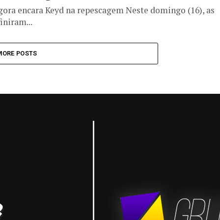
gora encara Keyd na repescagem Neste domingo (16), as
iniram...
MORE POSTS