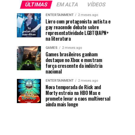
ÚLTIMAS
EM ALTA
VÍDEOS
ENTERTAINMENT
2 meses ago
Livro com protagonista autista e
gay reacende debate sobre
representatividade LGBTQIAPN+
na literatura
GAMES
2 meses ago
Games brasileiros ganham
destaque no Xbox e mostram
força crescente da indústria
nacional
ENTERTAINMENT
2 meses ago
Nova temporada de Rick and
Morty estreia na HBO Max e
promete levar o caos multiversal
ainda mais longe