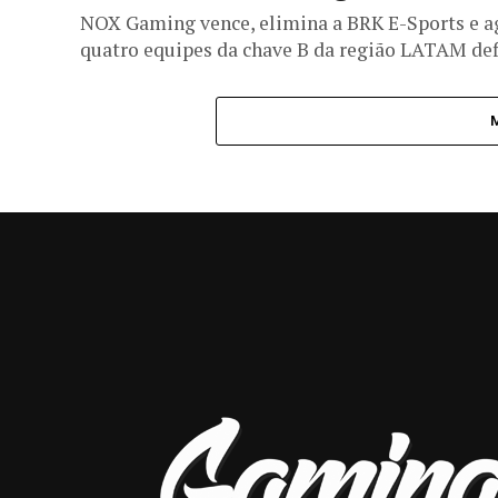
NOX Gaming vence, elimina a BRK E-Sports e a
quatro equipes da chave B da região LATAM def