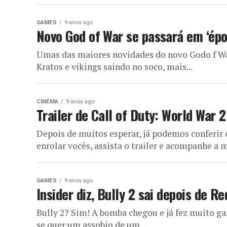
GAMES
9 anos ago
Novo God of War se passará em ‘épo
Umas das maiores novidades do novo Godo f War
Kratos e vikings saindo no soco, mais...
CINEMA
9 anos ago
Trailer de Call of Duty: World War 2
Depois de muitos esperar, já podemos conferir o
enrolar vocês, assista o trailer e acompanhe a m
GAMES
9 anos ago
Insider diz, Bully 2 sai depois de R
Bully 2? Sim! A bomba chegou e já fez muito g
se quer um assobio de um...