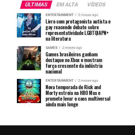
ÚLTIMAS
EM ALTA
VÍDEOS
ENTERTAINMENT
2 meses ago
Livro com protagonista autista e
gay reacende debate sobre
representatividade LGBTQIAPN+
na literatura
GAMES
2 meses ago
Games brasileiros ganham
destaque no Xbox e mostram
força crescente da indústria
nacional
ENTERTAINMENT
2 meses ago
Nova temporada de Rick and
Morty estreia na HBO Max e
promete levar o caos multiversal
ainda mais longe