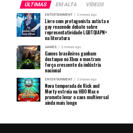
ÚLTIMAS
EM ALTA
VÍDEOS
ENTERTAINMENT
2 meses ago
Livro com protagonista autista e
gay reacende debate sobre
representatividade LGBTQIAPN+
na literatura
GAMES
2 meses ago
Games brasileiros ganham
destaque no Xbox e mostram
força crescente da indústria
nacional
ENTERTAINMENT
2 meses ago
Nova temporada de Rick and
Morty estreia na HBO Max e
promete levar o caos multiversal
ainda mais longe