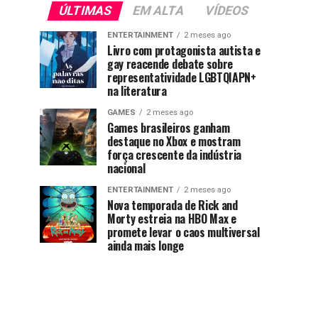
ÚLTIMAS
EM ALTA
VÍDEOS
ENTERTAINMENT
2 meses ago
Livro com protagonista autista e
gay reacende debate sobre
representatividade LGBTQIAPN+
na literatura
GAMES
2 meses ago
Games brasileiros ganham
destaque no Xbox e mostram
força crescente da indústria
nacional
ENTERTAINMENT
2 meses ago
Nova temporada de Rick and
Morty estreia na HBO Max e
promete levar o caos multiversal
ainda mais longe