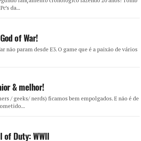
 segundo lançamento cronológico fazendo 20 anos! Tomb
c’s da...
God of War!
War não param desde E3. O game que é a paixão de vários
ior & melhor!
ers / geeks/ nerds) ficamos bem empolgados. E não é de
ometido...
l of Duty: WWII