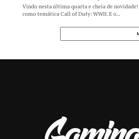
Vindo nesta última quarta e cheia de novidade! 
como temática Call of Duty: WWII. E o...