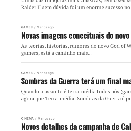
Umas das franquias mais clássicas, tem o seu
Raider II sem dúvida foi um enorme sucesso no P
GAMES
9 anos ago
Novas imagens conceituais do novo 
As teorias, historias, rumores do novo God of 
gamers, está a caminho mais...
GAMES
9 anos ago
Sombras da Guerra terá um final ma
Quando o assunto é terra-média todos nós (gam
agora que Terra-média: Sombras da Guerra é pr
CINEMA
9 anos ago
Novos detalhes da campanha de Cal