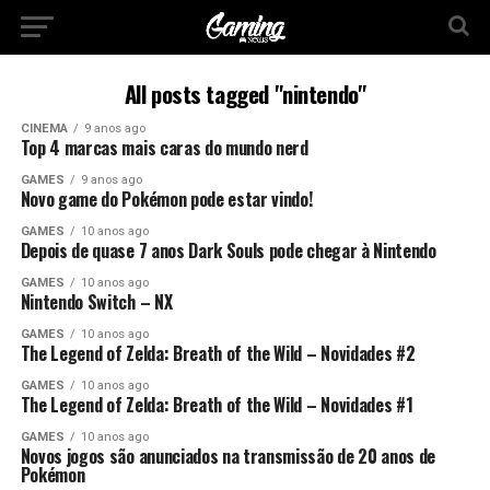
All posts tagged "nintendo"
CINEMA
9 anos ago
Top 4 marcas mais caras do mundo nerd
GAMES
9 anos ago
Novo game do Pokémon pode estar vindo!
GAMES
10 anos ago
Depois de quase 7 anos Dark Souls pode chegar à Nintendo
GAMES
10 anos ago
Nintendo Switch – NX
GAMES
10 anos ago
The Legend of Zelda: Breath of the Wild – Novidades #2
GAMES
10 anos ago
The Legend of Zelda: Breath of the Wild – Novidades #1
GAMES
10 anos ago
Novos jogos são anunciados na transmissão de 20 anos de
Pokémon