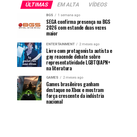
ÚLTIMAS
EM ALTA
VÍDEOS
BGS
1 semana ago
SEGA confirma presença na BGS
2026 com estande duas vezes
maior
ENTERTAINMENT
2 meses ago
Livro com protagonista autista e
gay reacende debate sobre
representatividade LGBTQIAPN+
na literatura
GAMES
2 meses ago
Games brasileiros ganham
destaque no Xbox e mostram
força crescente da indústria
nacional