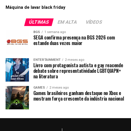
Máquina de lavar black friday
ÚLTIMAS
EM ALTA
VÍDEOS
BGS
1 semana ago
SEGA confirma presença na BGS 2026 com
estande duas vezes maior
ENTERTAINMENT
2 meses ago
Livro com protagonista autista e gay reacende
debate sobre representatividade LGBTQIAPN+
na literatura
GAMES
2 meses ago
Games brasileiros ganham destaque no Xbox e
mostram força crescente da indústria nacional